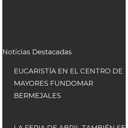
Avenida Italia, 9 -G, 41012 Sevilla
Calle Augusto Plasencia, 10, 41004 Sevilla
CMF Bermejales: info.cmb@centrodemayores.com
CMF San Isidoro: sanisidoro@centrodemayores.com
Tlf Bermejales: 954 70 81 70
Tlf San Isidoro: 954 21 30 30
Noticias Destacadas
EUCARISTÍA EN EL CENTRO DE
MAYORES FUNDOMAR
BERMEJALES
23 de Mayo , 2016
LA FERIA DE ABRIL TAMBIÉN SE