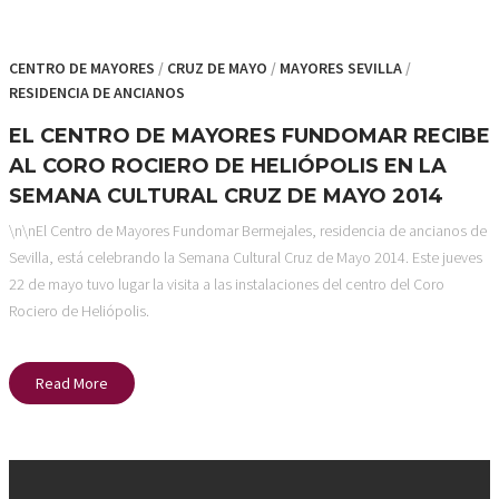
CENTRO DE MAYORES
/
CRUZ DE MAYO
/
MAYORES SEVILLA
/
RESIDENCIA DE ANCIANOS
EL CENTRO DE MAYORES FUNDOMAR RECIBE
AL CORO ROCIERO DE HELIÓPOLIS EN LA
SEMANA CULTURAL CRUZ DE MAYO 2014
\n\nEl Centro de Mayores Fundomar Bermejales, residencia de ancianos de
Sevilla, está celebrando la Semana Cultural Cruz de Mayo 2014. Este jueves
22 de mayo tuvo lugar la visita a las instalaciones del centro del Coro
Rociero de Heliópolis.
Read More