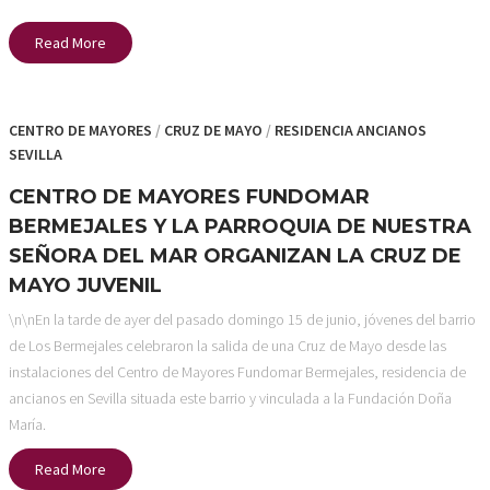
Read More
CENTRO DE MAYORES
/
CRUZ DE MAYO
/
RESIDENCIA ANCIANOS
SEVILLA
CENTRO DE MAYORES FUNDOMAR
BERMEJALES Y LA PARROQUIA DE NUESTRA
SEÑORA DEL MAR ORGANIZAN LA CRUZ DE
MAYO JUVENIL
\n\nEn la tarde de ayer del pasado domingo 15 de junio, jóvenes del barrio
de Los Bermejales celebraron la salida de una Cruz de Mayo desde las
instalaciones del Centro de Mayores Fundomar Bermejales, residencia de
ancianos en Sevilla situada este barrio y vinculada a la Fundación Doña
María.
Read More